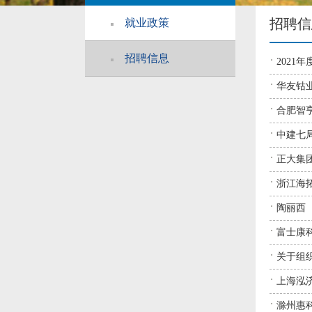
招聘信
就业政策
招聘信息
202
华友钴业
合肥智
中建七局
正大集
浙江海拓
陶丽西（
富士康科
关于组织
上海泓
滁州惠